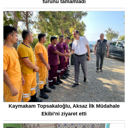
turunu tamamladı
Kaymakam Topsakaloğlu, Aksaz İlk Müdahale
Ekibi’ni ziyaret etti