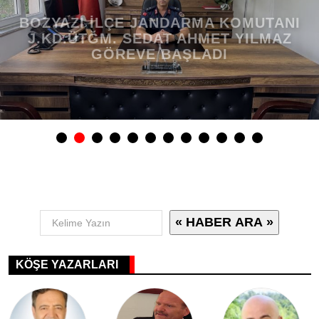
BOZYAZI İLÇE JANDARMA KOMUTANI
J.KD.ÜTĞM. SEDAT AHMET YILMAZ
GÖREVE BAŞLADI
KÖŞE YAZARLARI