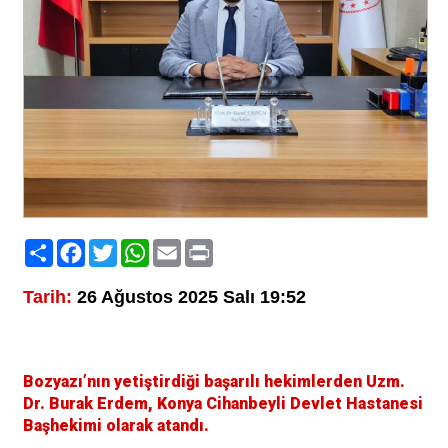
Paylaş
Facebook
Twitter
WhatsApp
Email
Print
Tarih:
26 Ağustos 2025 Salı 19:52
Bozyazı’nın yetiştirdiği başarılı hekimlerden Uzm.
Dr. Burak Erdem, Konya Cihanbeyli Devlet Hastanesi
Başhekimi olarak atandı.