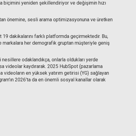
ma biçimini yeniden şekillendiriyor ve değişimin hızı
rtan önemine, sesli arama optimizasyonuna ve üretken
 19 dakikalarını farklı platformda geçirmektedir. Bu,
 Ve markalara her demografik gruptan müşteriyle geniş
i nesillere odaklandıkça, onlarla oldukları yerde
ısa videolar kaydırarak. 2025 HubSpot (pazarlama
 videoların en yüksek yatırım getirisi (YG) sağlayan
gram'ın 2026’ta da en önemli sosyal kanallar olarak