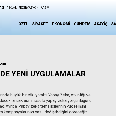
ASI
REKLAM REZERVASYON
ARŞIV
ÖZEL
SİYASET
EKONOMİ
GÜNDEM
ASAYİŞ
SA
.com
DE YENİ UYGULAMALAR
nde büyük bir etki yarattı. Yapay Zeka, etkinliği ve
 edecek, ancak asıl mesele yapay zeka yorgunluğunu
mak. Ayrıca yapay zeka temsilcilerinin yükselişini
am kampanyalarınızı nasıl değiştirdiğini göreceğiz.