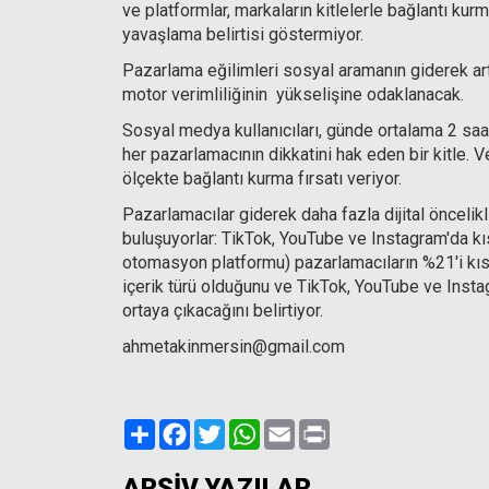
ve platformlar, markaların kitlelerle bağlantı kur
yavaşlama belirtisi göstermiyor.
Pazarlama eğilimleri sosyal aramanın giderek a
motor verimliliğinin yükselişine odaklanacak.
Sosyal medya kullanıcıları, günde ortalama 2 saat
her pazarlamacının dikkatini hak eden bir kitle.
ölçekte bağlantı kurma fırsatı veriyor.
Pazarlamacılar giderek daha fazla dijital öncelikl
buluşuyorlar: TikTok, YouTube ve Instagram'da k
otomasyon platformu) pazarlamacıların %21'i kısa
içerik türü olduğunu ve TikTok, YouTube ve Insta
ortaya çıkacağını belirtiyor.
ahmetakinmersin@gmail.com
Paylaş
Facebook
Twitter
WhatsApp
Email
Print
ARŞİV YAZILAR