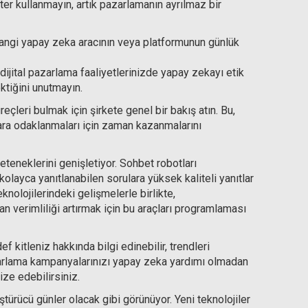
ter kullanmayın, artık pazarlamanın ayrılmaz bir
hangi yapay zeka aracının veya platformunun günlük
dijital pazarlama faaliyetlerinizde yapay zekayı etik
ktiğini unutmayın.
çleri bulmak için şirkete genel bir bakış atın. Bu,
lara odaklanmaları için zaman kazanmalarını
teneklerini genişletiyor. Sohbet robotları
 kolayca yanıtlanabilen sorulara yüksek kaliteli yanıtlar
nolojilerindeki gelişmelerle birlikte,
 verimliliği artırmak için bu araçları programlaması
f kitleniz hakkında bilgi edinebilir, trendleri
pazarlama kampanyalarınızı yapay zeka yardımı olmadan
ze edebilirsiniz.
ştürücü günler olacak gibi görünüyor. Yeni teknolojiler