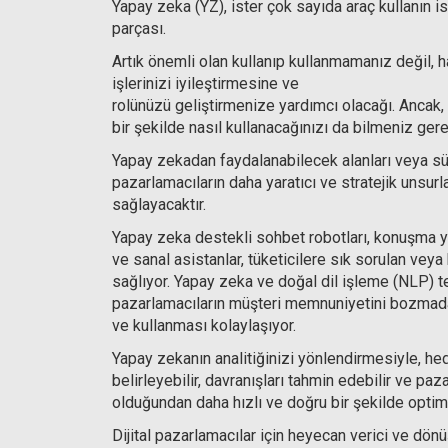
Yapay zeka (YZ), ister çok sayıda araç kullanın is
parçası.
Artık önemli olan kullanıp kullanmamanız değil, 
işlerinizi iyileştirmesine ve
rolünüzü geliştirmenize yardımcı olacağı. Ancak, 
bir şekilde nasıl kullanacağınızı da bilmeniz gere
Yapay zekadan faydalanabilecek alanları veya süre
pazarlamacıların daha yaratıcı ve stratejik unsur
sağlayacaktır.
Yapay zeka destekli sohbet robotları, konuşma ye
ve sanal asistanlar, tüketicilere sık sorulan veya
sağlıyor. Yapay zeka ve doğal dil işleme (NLP) tek
pazarlamacıların müşteri memnuniyetini bozmadan
ve kullanması kolaylaşıyor.
Yapay zekanın analitiğinizi yönlendirmesiyle, hede
belirleyebilir, davranışları tahmin edebilir ve 
olduğundan daha hızlı ve doğru bir şekilde optimi
Dijital pazarlamacılar için heyecan verici ve dönü