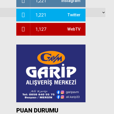
1,221
Instagram
1,221
Twitter
1,127
WebTV
PUAN DURUMU