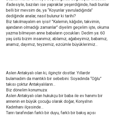
ifadesiyle, bazıları ise yapraklar yeşerdiğinde, hadi bunlar
belli bir mevsim de, ya “Koyunlar yavruladığında”
dediğinde analar, nasıl bulunur ki tarihi?
Biz takılmayalım en iyisi! "Kalemin, kâğıdın, takvimin,
ajandanın olmadığı zamanlar" diyelim geçelim işte, okuma
yazma bilmeyen anne babaların çocukları. Dedim ya: 60
yaş üstü bizim insanımız; ablamız, ağabeyimiz, babamız,
anamız, dayımız, teyzemiz, ezcümle büyüklerimiz...
Aslen Antakyalı olan ki, ilginçtir dostlar. Yıllardır
bulamadım da mantıklı bir sebebini. Soyadında “Oğlu”
takısı çoktur Antakyalıların…
Biz dönelim konumuza:
Aslen Antakyalı olan hukukçu bir baba ile ev hanımı bir
annenin en büyük çocuğu olarak doğar, Konya’nın
Kadınhanı ilçesinde…
Tanrı tarafından farklı bir duyu, farklı bir bakış açısı