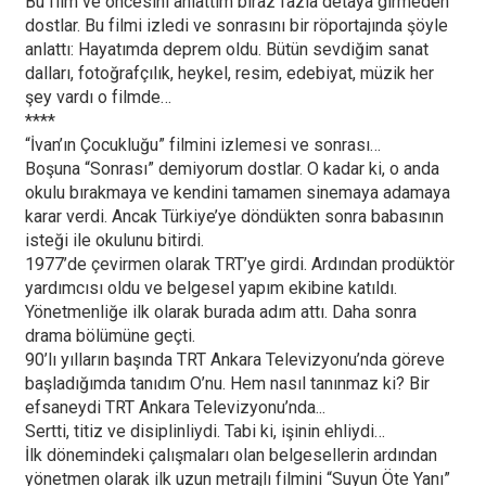
Bu film ve öncesini anlattım biraz fazla detaya girmeden
dostlar. Bu filmi izledi ve sonrasını bir röportajında şöyle
anlattı: Hayatımda deprem oldu. Bütün sevdiğim sanat
dalları, fotoğrafçılık, heykel, resim, edebiyat, müzik her
şey vardı o filmde…
****
“İvan’ın Çocukluğu” filmini izlemesi ve sonrası…
Boşuna “Sonrası” demiyorum dostlar. O kadar ki, o anda
okulu bırakmaya ve kendini tamamen sinemaya adamaya
karar verdi. Ancak Türkiye’ye döndükten sonra babasının
isteği ile okulunu bitirdi.
1977’de çevirmen olarak TRT’ye girdi. Ardından prodüktör
yardımcısı oldu ve belgesel yapım ekibine katıldı.
Yönetmenliğe ilk olarak burada adım attı. Daha sonra
drama bölümüne geçti.
90’lı yılların başında TRT Ankara Televizyonu’nda göreve
başladığımda tanıdım O’nu. Hem nasıl tanınmaz ki? Bir
efsaneydi TRT Ankara Televizyonu’nda...
Sertti, titiz ve disiplinliydi. Tabi ki, işinin ehliydi…
İlk dönemindeki çalışmaları olan belgesellerin ardından
yönetmen olarak ilk uzun metrajlı filmini “Suyun Öte Yanı”