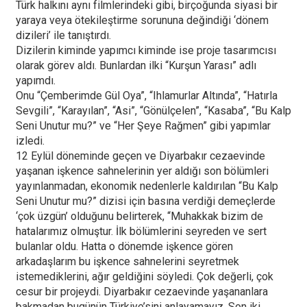
Türk halkını aynı filmlerindeki gibi, birçoğunda siyasi bir
yaraya veya ötekileştirme sorununa değindiği ‘dönem
dizileri’ ile tanıştırdı.
Dizilerin kiminde yapımcı kiminde ise proje tasarımcısı
olarak görev aldı. Bunlardan ilki “Kurşun Yarası” adlı
yapımdı.
Onu “Çemberimde Gül Oya”, “Ihlamurlar Altında”, “Hatırla
Sevgili”, “Karayılan”, “Asi”, “Gönülçelen”, “Kasaba”, “Bu Kalp
Seni Unutur mu?” ve “Her Şeye Rağmen” gibi yapımlar
izledi.
12 Eylül döneminde geçen ve Diyarbakır cezaevinde
yaşanan işkence sahnelerinin yer aldığı son bölümleri
yayınlanmadan, ekonomik nedenlerle kaldırılan “Bu Kalp
Seni Unutur mu?” dizisi için basına verdiği demeçlerde
‘çok üzgün’ olduğunu belirterek, “Muhakkak bizim de
hatalarımız olmuştur. İlk bölümlerini seyreden ve sert
bulanlar oldu. Hatta o dönemde işkence gören
arkadaşlarım bu işkence sahnelerini seyretmek
istemediklerini, ağır geldiğini söyledi. Çok değerli, çok
cesur bir projeydi. Diyarbakır cezaevinde yaşananlara
bakmadan bugünün Türkiye’sini anlayamayız. Son iki