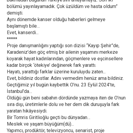
bölümü yayınlayamadık. Çok üzüldüm ve hasta oldum”
demişti.
Aynı dönemde kanser olduğu haberleri gelmeye
başlamıştı bile…
Evet, kanserdi...
*****
Proje danışmanlığını yaptığı son dizisi “Kayıp Şehir”de,
Karadeniz’den göç etmiş bir ailenin yaşamını merkeze
koyarak hayat kadınlarından, göçmenlere ve eşcinsellere
kadar birçok ‘ötekiye’ değinerek fark yarattı.
Hayatı, yarattığı farklar üzerine kuruluydu zaten...
Evet, bildiniz dostlar. Adını vermedim henüz ama bildiniz.
Geçtiğimiz yıl bugün kaybettik O’nu. 23 Eylül 2024’te,
İstanbul’da…
Öldüğü gün beni sabahın dördünde yazmaya iten de O’nun
sıra dışı, üretimlerle dolu ve her dem dik duruşuyla fark
yaratan hikâyesiydi.
Bir Tomris Giritlioğlu geçti bu dünyadan…
Meslek ve yaşam büyüğüm(dü)...
Yapımcı, prodüktör, televizyoncu, senarist, proje