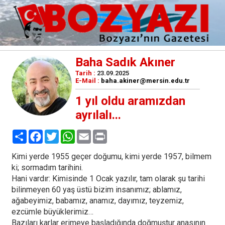
Baha Sadık Akıner
Tarih :
23.09.2025
E-Mail :
baha.akiner@mersin.edu.tr
1 yıl oldu aramızdan
ayrılalı...
Paylaş
Facebook
Twitter
WhatsApp
Email
Print
Kimi yerde 1955 geçer doğumu, kimi yerde 1957, bilmem
ki; sormadım tarihini.
Hani vardır: Kimisinde 1 Ocak yazılır, tam olarak şu tarihi
bilinmeyen 60 yaş üstü bizim insanımız; ablamız,
ağabeyimiz, babamız, anamız, dayımız, teyzemiz,
ezcümle büyüklerimiz…
Bazıları karlar erimeye başladığında doğmuştur anasının