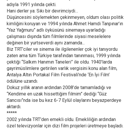
adıyla 1991 yılında çekti.
Hani derler ya: Sıkı bir devrimciydi…
Düşüncesini söylemekten çekinmeyen, oldum olası politik
kimliğini koruyan ve 1994 yılında Ahmet Hamdi Tanpınar’ın
“Yaz Yağmuru” adlı öyküsünü sinemaya uyarladığı
çalışması dışında tüm filmlerinde siyasi meselelere
değinen bir yurtseverdi aynı zamanda...
Biz TRT’ciler ve sinema ile ilgilenenler çok iyi tanıyordu
zaten ama tüm Türkiye tarafından tanınması, 1999 yılında
çektiği “Salkım Hanımın Taneleri” ile oldu. 1940’larda
gayrimüslimlere getirilen varlık vergisini konu alan film,
Antalya Altın Portakal Film Festivali’nde ‘En İyi Film’
ödülüne uzandı.
Dokuz yıllık aranın ardından 2008’de tamamladığı ve
“Kendime en uzak hissettiğim filmim” dediği “Güz
Sancısı”nda ise bu kez 6-7 Eylül olaylarını beyazperdeye
aktardı.
*****
2002 yılında TRT’den emekli oldu. Emekliliğin ardından
özel televizyonlar için dizi film projeleri üretmeye başladı.