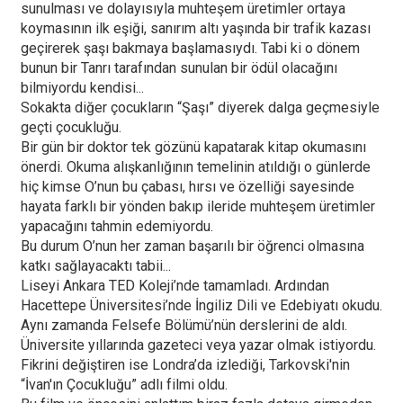
sunulması ve dolayısıyla muhteşem üretimler ortaya
koymasının ilk eşiği, sanırım altı yaşında bir trafik kazası
geçirerek şaşı bakmaya başlamasıydı. Tabi ki o dönem
bunun bir Tanrı tarafından sunulan bir ödül olacağını
bilmiyordu kendisi...
Sokakta diğer çocukların “Şaşı” diyerek dalga geçmesiyle
geçti çocukluğu.
Bir gün bir doktor tek gözünü kapatarak kitap okumasını
önerdi. Okuma alışkanlığının temelinin atıldığı o günlerde
hiç kimse O’nun bu çabası, hırsı ve özelliği sayesinde
hayata farklı bir yönden bakıp ileride muhteşem üretimler
yapacağını tahmin edemiyordu.
Bu durum O’nun her zaman başarılı bir öğrenci olmasına
katkı sağlayacaktı tabii...
Liseyi Ankara TED Koleji’nde tamamladı. Ardından
Hacettepe Üniversitesi’nde İngiliz Dili ve Edebiyatı okudu.
Aynı zamanda Felsefe Bölümü’nün derslerini de aldı.
Üniversite yıllarında gazeteci veya yazar olmak istiyordu.
Fikrini değiştiren ise Londra’da izlediği, Tarkovski'nin
“İvan'ın Çocukluğu” adlı filmi oldu.