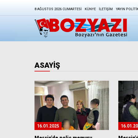
8 AĞUSTOS 2026 CUMARTESI
KÜNYE
İLETIŞIM
YAYIN POLITI
ASAYİŞ
16.01.2025
16.01.2
Mersin’de polis memuru
Mersin’