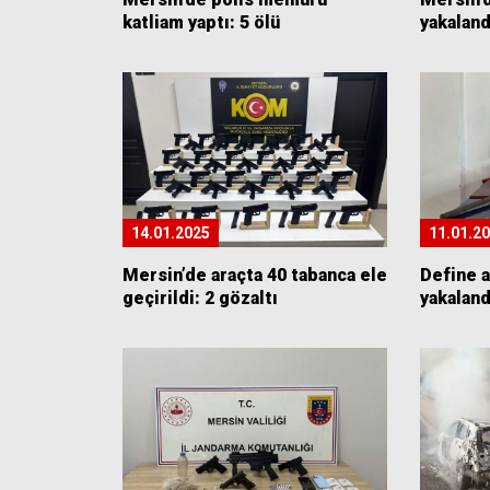
katliam yaptı: 5 ölü
yakaland
14.01.2025
11.01.2
Mersin’de araçta 40 tabanca ele
Define a
geçirildi: 2 gözaltı
yakaland