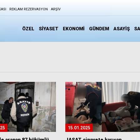
KASI
REKLAM REZERVASYON
ARŞIV
ÖZEL
SİYASET
EKONOMİ
GÜNDEM
ASAYİŞ
SA
025
15.01.2025
de aranan 87 hükümlü
JASAT cinayete karışan