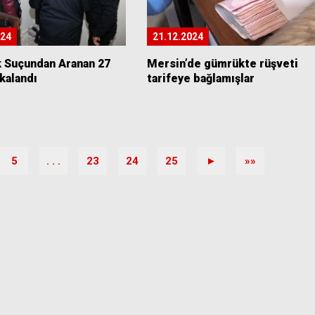
024
21.12.2024
k Suçundan Aranan 27
Mersin’de gümrükte rüşveti
akalandı
tarifeye bağlamışlar
5
. . .
23
24
25
►
»»