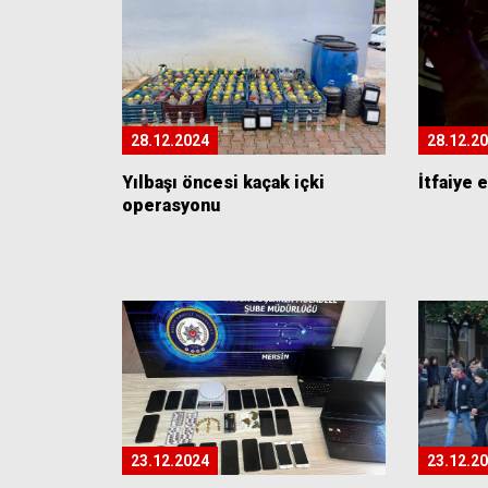
28.12.2024
28.12.2
Yılbaşı öncesi kaçak içki
İtfaiye 
operasyonu
23.12.2024
23.12.2