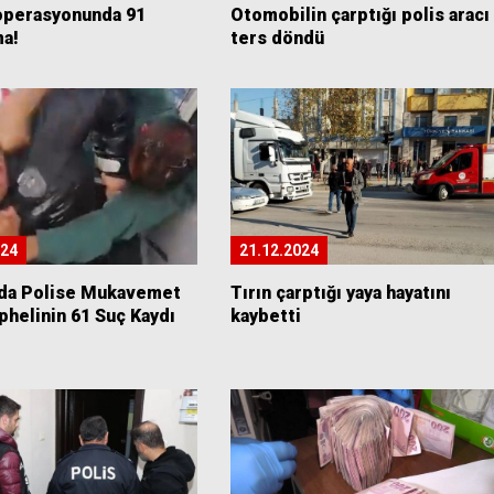
operasyonunda 91
Otomobilin çarptığı polis aracı
ma!
ters döndü
024
21.12.2024
da Polise Mukavemet
Tırın çarptığı yaya hayatını
phelinin 61 Suç Kaydı
kaybetti