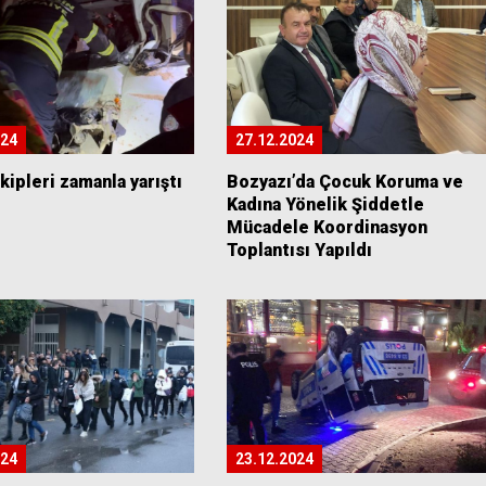
024
27.12.2024
ekipleri zamanla yarıştı
Bozyazı’da Çocuk Koruma ve
Kadına Yönelik Şiddetle
Mücadele Koordinasyon
Toplantısı Yapıldı
024
23.12.2024