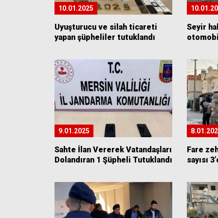
10.01.2025
10.01.2
Uyuşturucu ve silah ticareti
Seyir ha
yapan şüpheliler tutuklandı
otomobi
9.01.2025
8.01.20
Sahte İlan Vererek Vatandaşları
Fare zeh
Dolandıran 1 Şüpheli Tutuklandı
sayısı 3