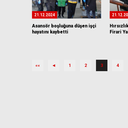
21.12.2024
21.12.2
Asansör boşluğuna düşen işçi
Hırsızlı
hayatını kaybetti
Firari Y
««
◄
1
2
3
4