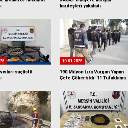
ı
kardeşleri yakaladı
025
10.01.2025
vcıları suçüstü
190 Milyon Lira Vurgun Yapan
ı
Çete Çökertildi: 11 Tutuklama