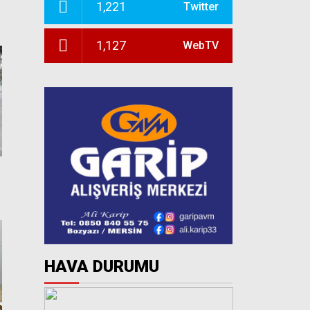
1,221
Twitter
1,127
WebTV
HAVA DURUMU