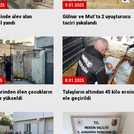
025
9.01.2025
linde alev alan
Gülnar ve Mut’ta 2 uyuşturucu
l yandı
taciri yakalandı
25
8.01.2025
rinden ölen çocukların
Talaşların altından 45 kilo eroin
’e yükseldi
ele geçirildi