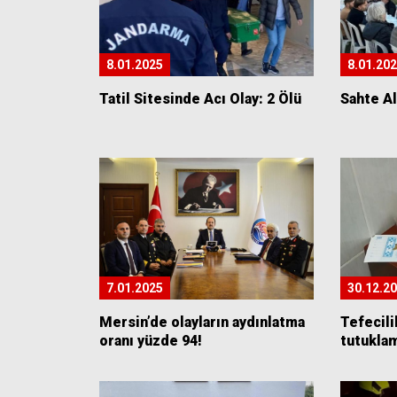
8.01.2025
8.01.20
Tatil Sitesinde Acı Olay: 2 Ölü
Sahte Al
7.01.2025
30.12.2
Mersin’de olayların aydınlatma
Tefecili
oranı yüzde 94!
tutukla