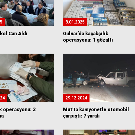
25
8.01.2025
kol Can Aldı
Gülnar’da kaçakçılık
operasyonu: 1 gözaltı
024
29.12.2024
k operasyonu: 3
Mut’ta kamyonetle otomobil
ma
çarpıştı: 7 yaralı