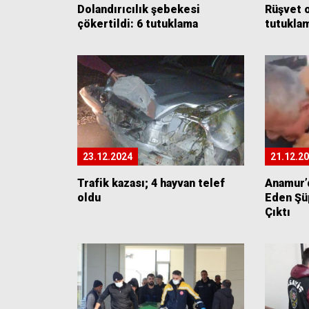
Dolandırıcılık şebekesi
Rüşvet 
çökertildi: 6 tutuklama
tutukla
23.12.2024
21.12.2
Trafik kazası; 4 hayvan telef
Anamur’
oldu
Eden Şü
Çıktı