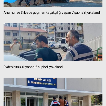
Anamur ve 3 ilçede göçmen kaçakçılığı yapan 7 şüphelil yakalandı
Evden hırsızlık yapan 2 şüpheli yakalandı