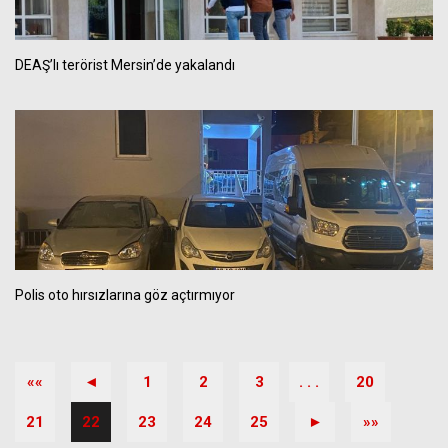
DEAŞ’lı terörist Mersin’de yakalandı
Polis oto hırsızlarına göz açtırmıyor
««
◄
1
2
3
. . .
20
21
22
23
24
25
►
»»