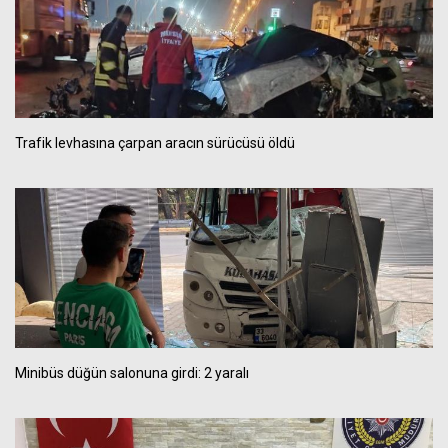
Trafik levhasına çarpan aracın sürücüsü öldü
Minibüs düğün salonuna girdi: 2 yaralı