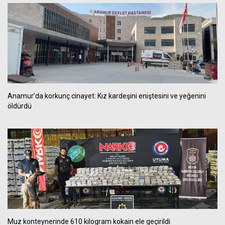
Anamur’da korkunç cinayet: Kız kardeşini eniştesini ve yeğenini
öldürdü
Muz konteynerinde 610 kilogram kokain ele geçirildi