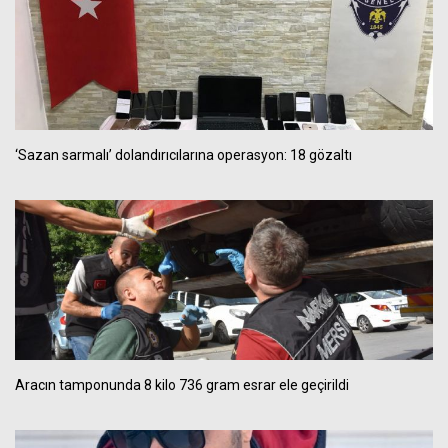
‘Sazan sarmalı’ dolandırıcılarına operasyon: 18 gözaltı
Aracın tamponunda 8 kilo 736 gram esrar ele geçirildi