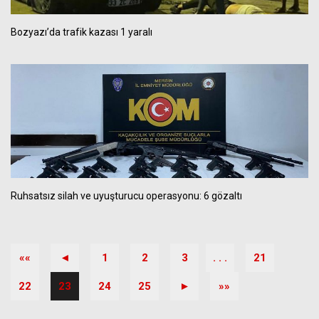
Bozyazı’da trafik kazası 1 yaralı
Ruhsatsız silah ve uyuşturucu operasyonu: 6 gözaltı
««
◄
1
2
3
. . .
21
22
23
24
25
►
»»