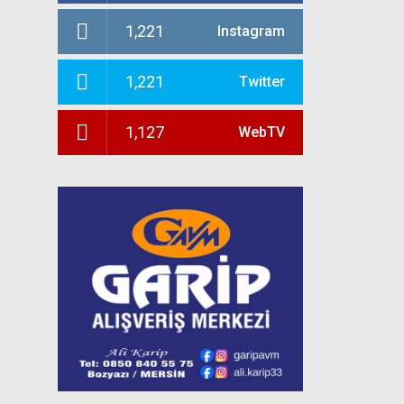
1,221
Instagram
1,221
Twitter
1,127
WebTV