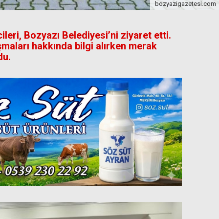
bozyazigazetesi.com
ileri, Bozyazı Belediyesi’ni ziyaret etti.
ışmaları hakkında bilgi alırken merak
du.