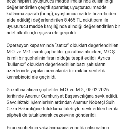
ecza hapları, uyuşturucu madde imalatında kullanıldığı
değerlendirilen çeşitli aparatlar, uyuşturucu madde
kullanma aparatı (bong), uyuşturucu madde ticaretinden
elde edildiği değerlendirilen 8.465 TL nakit para ile
uyuşturucu madde karşılığında alındığı değerlendirilen bir
adet alkollü içki şişesi ele geçirildi.
Operasyon kapsamında “satıcı” oldukları değerlendirilen
M.O. ve M.G. isimli şüpheliler gözaltına alınırken, M.C.Ş.
isimli bir şüphelinin firari olduğu tespit edildi. Ayrıca
“kullanıcı” oldukları değerlendirilen bazı şahısların
üzerlerinde yapılan aramalarda bir miktar sentetik
kannabinoid ele geçirildi.
Gözaltına alınan şüpheliler M.O. ve M.G., 05.02.2026
tarihinde Anamur Cumhuriyet Başsavcılığına sevk edildi.
Savcılıktaki işlemlerinin ardından Anamur Nöbetçi Sulh
Ceza Hakimliğine tutuklama talebiyle sevk edilen her iki
şüpheli de tutuklanarak cezaevine gönderildi.
Firari şüphelinin yakalanmasına yönelik çalışmaların