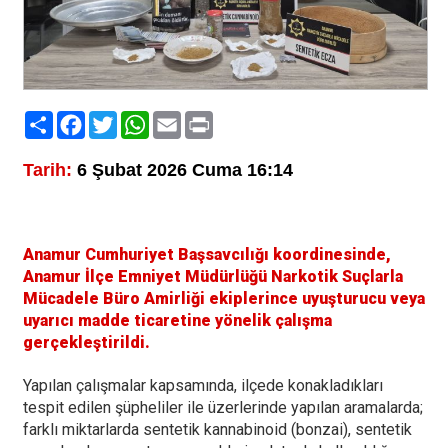
Paylaş
Facebook
Twitter
WhatsApp
Email
Print
Tarih:
6 Şubat 2026 Cuma 16:14
Anamur Cumhuriyet Başsavcılığı koordinesinde,
Anamur İlçe Emniyet Müdürlüğü Narkotik Suçlarla
Mücadele Büro Amirliği ekiplerince uyuşturucu veya
uyarıcı madde ticaretine yönelik çalışma
gerçekleştirildi.
Yapılan çalışmalar kapsamında, ilçede konakladıkları
tespit edilen şüpheliler ile üzerlerinde yapılan aramalarda;
farklı miktarlarda sentetik kannabinoid (bonzai), sentetik