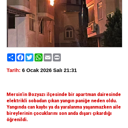
Paylaş
Facebook
Twitter
WhatsApp
Email
Print
Tarih:
6 Ocak 2026 Salı 21:31
Mersin’in Bozyazı ilçesinde bir apartman dairesinde
elektrikli sobadan çıkan yangın paniğe neden oldu.
Yangında can kaybı ya da yaralanma yaşanmazken aile
bireylerinin çocuklarını son anda dışarı çıkardığı
öğrenildi.