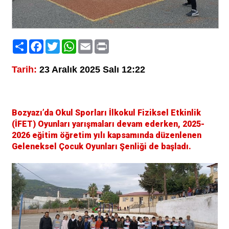
Paylaş
Facebook
Twitter
WhatsApp
Email
Print
Tarih:
23 Aralık 2025 Salı 12:22
Bozyazı’da Okul Sporları İlkokul Fiziksel Etkinlik
(İFET) Oyunları yarışmaları devam ederken, 2025-
2026 eğitim öğretim yılı kapsamında düzenlenen
Geleneksel Çocuk Oyunları Şenliği de başladı.