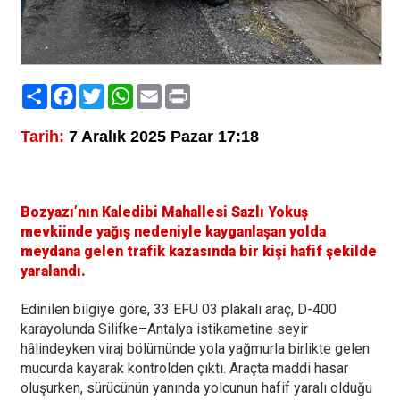
Paylaş
Facebook
Twitter
WhatsApp
Email
Print
Tarih:
7 Aralık 2025 Pazar 17:18
Bozyazı’nın Kaledibi Mahallesi Sazlı Yokuş
mevkiinde yağış nedeniyle kayganlaşan yolda
meydana gelen trafik kazasında bir kişi hafif şekilde
yaralandı.
Edinilen bilgiye göre, 33 EFU 03 plakalı araç, D-400
karayolunda Silifke–Antalya istikametine seyir
hâlindeyken viraj bölümünde yola yağmurla birlikte gelen
mucurda kayarak kontrolden çıktı. Araçta maddi hasar
oluşurken, sürücünün yanında yolcunun hafif yaralı olduğu