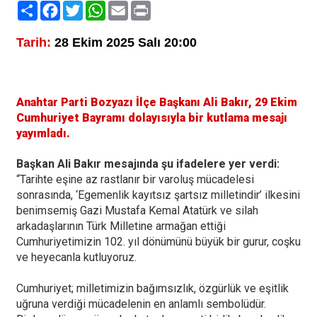
Paylaş
Facebook
Twitter
WhatsApp
Email
Print
Tarih:
28 Ekim 2025 Salı 20:00
Anahtar Parti Bozyazı İlçe Başkanı Ali Bakır, 29 Ekim
Cumhuriyet Bayramı dolayısıyla bir kutlama mesajı
yayımladı.
Başkan Ali Bakır mesajında şu ifadelere yer verdi:
“Tarihte eşine az rastlanır bir varoluş mücadelesi
sonrasında, ‘Egemenlik kayıtsız şartsız milletindir’ ilkesini
benimsemiş Gazi Mustafa Kemal Atatürk ve silah
arkadaşlarının Türk Milletine armağan ettiği
Cumhuriyetimizin 102. yıl dönümünü büyük bir gurur, coşku
ve heyecanla kutluyoruz.
Cumhuriyet; milletimizin bağımsızlık, özgürlük ve eşitlik
uğruna verdiği mücadelenin en anlamlı sembolüdür.