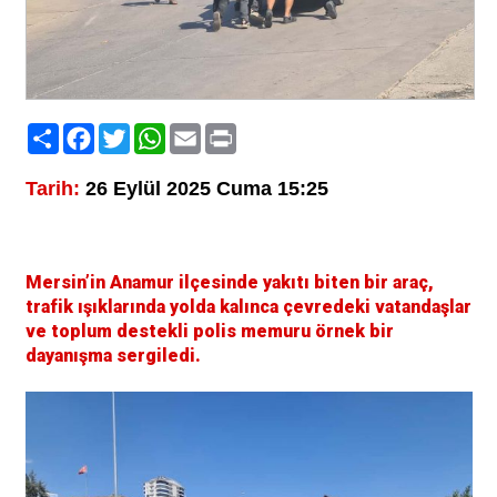
Paylaş
Facebook
Twitter
WhatsApp
Email
Print
Tarih:
26 Eylül 2025 Cuma 15:25
Mersin’in Anamur ilçesinde yakıtı biten bir araç,
trafik ışıklarında yolda kalınca çevredeki vatandaşlar
ve toplum destekli polis memuru örnek bir
dayanışma sergiledi.