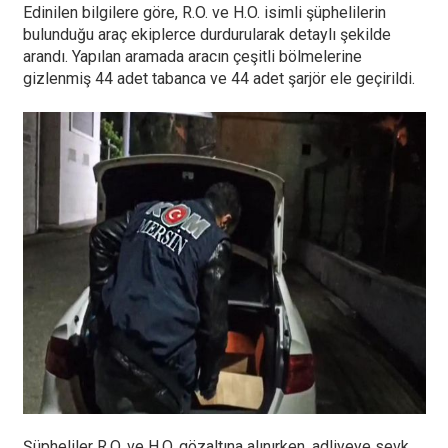
Edinilen bilgilere göre, R.O. ve H.O. isimli şüphelilerin
bulunduğu araç ekiplerce durdurularak detaylı şekilde
arandı. Yapılan aramada aracın çeşitli bölmelerine
gizlenmiş 44 adet tabanca ve 44 adet şarjör ele geçirildi.
Şüpheliler R.O. ve H.O. gözaltına alınırken, adliyeye sevk